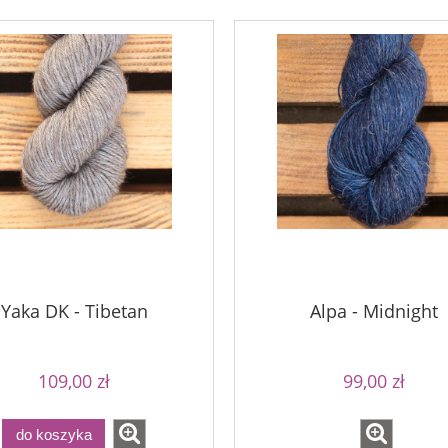
Yaka DK - Tibetan
Alpa - Midnight
imple Sock - 01
Bureta - Midnight
109,00 zł
99,00 zł
54,00 zł
75,00 zł
69,00 zł
90,00 zł
a regularna:
Cena regularna:
do koszyka