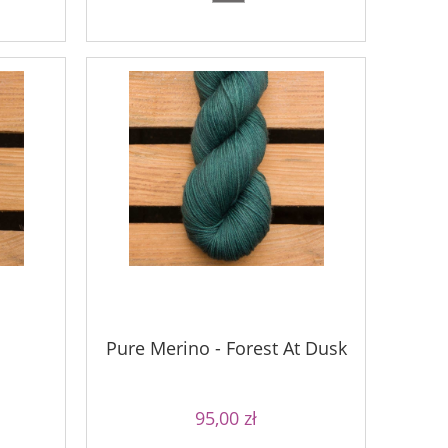
90,00 zł
Cena regularna:
Najniższa ce
90,00 zł
Najniższa cena:
do ko
Pure Merino - Forest At Dusk
95,00 zł