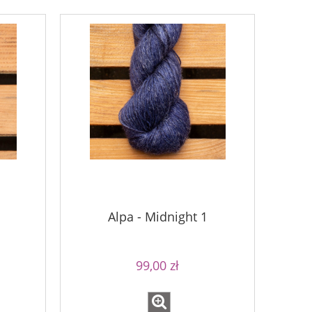
Alpa - Midnight 1
Bureta - Pa
Bureta - Natural
99,00 zł
75,0
75,00 zł
Cena regular