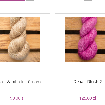
69,00 zł
90,00 zł
niższa cena:
Najniższa cena:
do koszyka
do koszyka
a - Vanilla Ice Cream
Delia - Blush 2
99,00 zł
125,00 zł